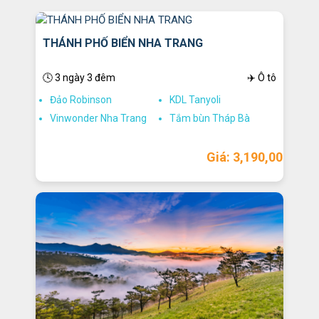
THÁNH PHỐ BIỂN NHA TRANG
🕓 3 ngày 3 đêm
✈️ Ô tô
Đảo Robinson
KDL Tanyoli
Vinwonder Nha Trang
Tắm bùn Tháp Bà
Giá: 3,190,000