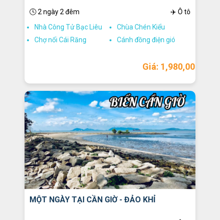
🕓 2 ngày 2 đêm
✈️ Ô tô
Nhà Công Tử Bạc Liêu
Chùa Chén Kiểu
Chợ nổi Cái Răng
Cánh đồng điện gió
Giá: 1,980,000
MỘT NGÀY TẠI CẦN GIỜ - ĐẢO KHỈ