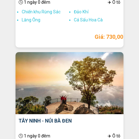
🕓 1 ngày 0 đêm
✈️ Ô tô
Chiến khu Rừng Sác
Đảo Khỉ
Lăng Ông
Cá Sấu Hoa Cà
Giá: 730,000
TÂY NINH - NÚI BÀ ĐEN
🕓 1 ngày 0 đêm
✈️ Ô tô