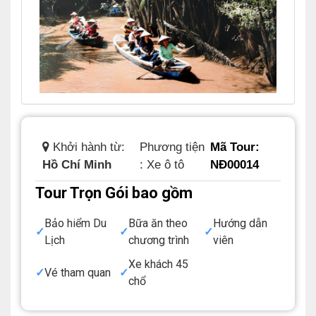
Khởi hành từ:
Phương tiện
Mã Tour:
Hồ Chí Minh
: Xe ô tô
NĐ00014
Tour Trọn Gói bao gồm
Bảo hiểm Du
Bữa ăn theo
Hướng dẫn
Lịch
chương trình
viên
Xe khách 45
Vé tham quan
chổ