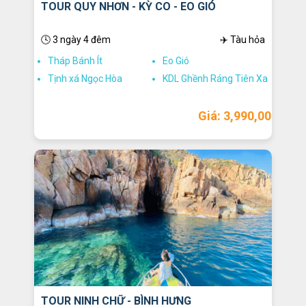
TOUR QUY NHƠN - KỲ CO - EO GIÓ
🕓 3 ngày 4 đêm
✈️ Tàu hỏa
Tháp Bánh Ít
Eo Gió
Tịnh xá Ngọc Hòa
KDL Ghềnh Ráng Tiên Xa
Giá: 3,990,000
TOUR NINH CHỮ - BÌNH HƯNG