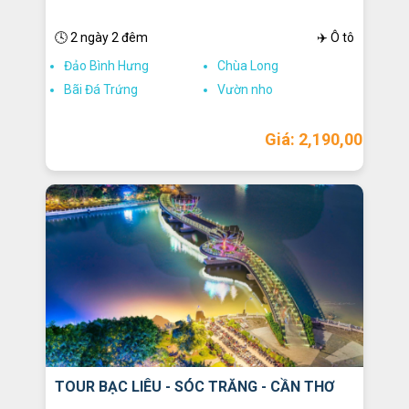
🕓 2 ngày 2 đêm
✈️ Ô tô
Đảo Bình Hưng
Chùa Long
Bãi Đá Trứng
Vườn nho
Giá: 2,190,000
TOUR BẠC LIÊU - SÓC TRĂNG - CẦN THƠ