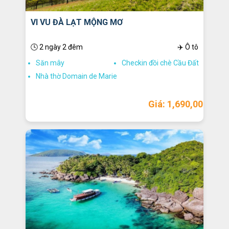
VI VU ĐÀ LẠT MỘNG MƠ
🕓 2 ngày 2 đêm
✈️ Ô tô
Săn mây
Checkin đồi chè Cầu Đất
Nhà thờ Domain de Marie
Giá: 1,690,000