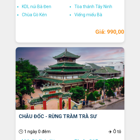
KDL núi Bà Đen
Tòa thánh Tây Ninh
Chùa Gò Kén
Viếng miếu Bà
Giá: 990,000
CHÂU ĐỐC - RỪNG TRÀM TRÀ SƯ
🕓 1 ngày 0 đêm
✈️ Ô tô