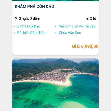
KHÁM PHÁ CÔN ĐẢO
🕓 3 ngày 2 đêm
✈️ Ô tô
Dinh Chúa Đảo
Viếng mộ cô Võ Thị Sáu
Bãi biển Đầm Trầu
Chùa Vân Sơn
Giá: 6,990,000