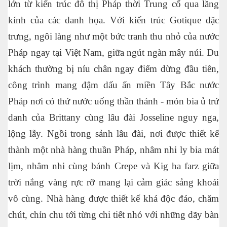
lớn từ kiến trúc đô thị Pháp thời Trung cổ qua lăng
kính của các danh họa. Với kiến trúc Gotique đặc
trưng, ngôi làng như một bức tranh thu nhỏ của nước
Pháp ngay tại Việt Nam, giữa ngút ngàn mây núi. Du
khách thường bị níu chân ngay điểm dừng đầu tiên,
công trình mang đậm dấu ấn miền Tây Bắc nước
Pháp nơi có thứ nước uống thần thánh - món bia ủ trứ
danh của Brittany cùng lâu đài Josseline nguy nga,
lộng lẫy. Ngồi trong sảnh lâu đài, nơi được thiết kế
thành một nhà hàng thuần Pháp, nhâm nhi ly bia mát
lịm, nhâm nhi cùng bánh Crepe và Kig ha farz giữa
trời nắng vàng rực rỡ mang lại cảm giác sảng khoái
vô cùng. Nhà hàng được thiết kế khá độc đáo, chăm
chút, chỉn chu tới từng chi tiết nhỏ với những dãy bàn